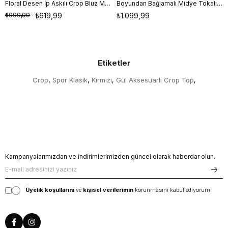
Floral Desen İp Askılı Crop Bluz Multi Color
Boyundan Bağlamalı Midye Tokalı Crop Bluz Pembe
S
M
L
S
M
L
₺999,99
₺619,99
₺1.099,99
Etiketler
Crop
Spor Klasik
Kırmızı
Gül Aksesuarlı Crop Top
,
,
,
,
Kampanyalarımızdan ve indirimlerimizden güncel olarak haberdar olun.
Üyelik koşullarını
ve
kişisel verilerimin
korunmasını kabul ediyorum.