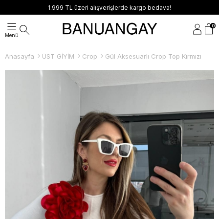
alışverişlerde kargo bedava!
İndirimli ürünlerde
0
Anasayfa
ÜST GİYİM
Crop
Gül Aksesuarlı Crop Top Kırmızı