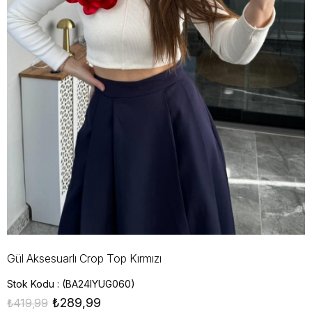
Gül Aksesuarlı Crop Top Kırmızı
Stok Kodu
(BA24IYUG060)
₺289,99
₺419,99