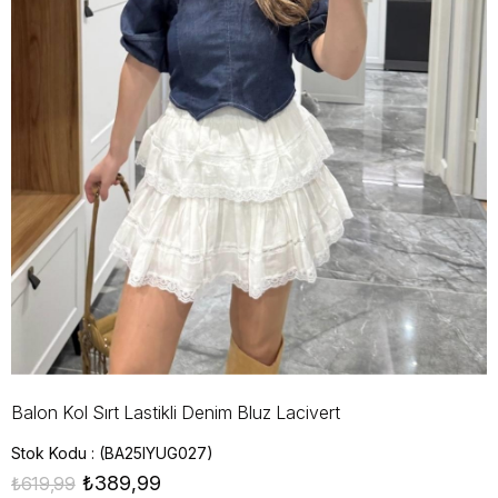
Balon Kol Sırt Lastikli Denim Bluz Lacivert
Stok Kodu
(BA25IYUG027)
₺389,99
₺619,99