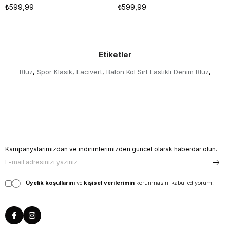
₺599,99
₺599,99
Etiketler
Bluz
Spor Klasik
Lacivert
Balon Kol Sırt Lastikli Denim Bluz
,
,
,
,
Kampanyalarımızdan ve indirimlerimizden güncel olarak haberdar olun.
Üyelik koşullarını
ve
kişisel verilerimin
korunmasını kabul ediyorum.