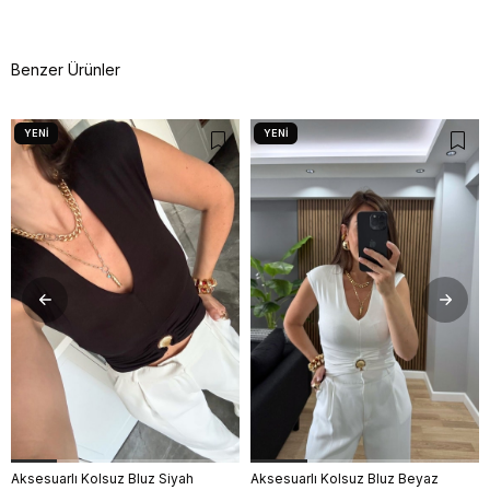
Benzer Ürünler
YENI
YENI
ÜRÜN
ÜRÜN
Aksesuarlı Kolsuz Bluz Siyah
Aksesuarlı Kolsuz Bluz Beyaz
S
M
L
S
M
L