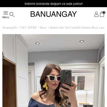
İndirimli ürünlerde değişim ve iade yoktur!
0
Anasayfa
ÜST GİYİM
Bluz
Balon Kol Sırt Lastikli Denim Bluz Laciv