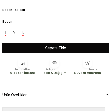
Beden Tablosu
Beden
S
M
L
Tüm Kartlara
Kolay Ve Hızlı
SSL Sertifika ile
9 Taksit İmkanı
İade & Değişim
Güvenli Alışveriş
Ürün Özellikleri