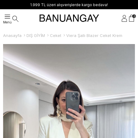
1.999 TL üzeri alışverişlerde kargo bedava!
0
Anasayfa
DIŞ GİYİM
Ceket
Viera Şallı Blazer Ceket Krem