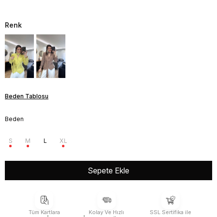
Renk
Beden Tablosu
Beden
S
M
L
XL
Tüm Kartlara
Kolay Ve Hızlı
SSL Sertifika ile