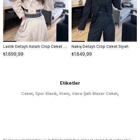
Lastik Detaylı Astarlı Crop Ceket Bej
Nakış Detaylı Crop Ceket Siyah
S
M
L
S
M
L
₺1.699,99
₺1.849,99
Etiketler
Ceket
Spor Klasik
Krem
Viera Şallı Blazer Ceket
,
,
,
,