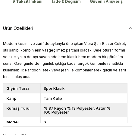
9 Taksit İmkanı
İade & Değişim
Güvenli Alışveriş
Ürün Özellikleri
Modern kesimi ve zarif detaylarıyla öne çıkan Viera Şallı Blazer Ceket,
stil sahibi kombinlerin vazgeçilmez parçası olacak. Bele oturan formu
ve akıcı yaka detayı sayesinde hem klasik hem modern bir görünüm
sunar. Özel günlerden günlük şıklığa kadar birçok kombinle rahatlıkla
kullanılabilir. Pantolon, etek veya jean ile kombinlenerek güçlü ve zarif
bir stil oluşturur.
Giyim Tarzı
Spor Klasik
Kalıp
Tam Kalıp
Kumaş Türü
% 87 Rayon % 13 Polyester, Astar %
100 Polyester
Model
S
Üzerindeki
Beden