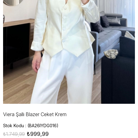
Viera Şallı Blazer Ceket Krem
Stok Kodu
(BA26IYDG016)
₺999,99
₺1.749,99