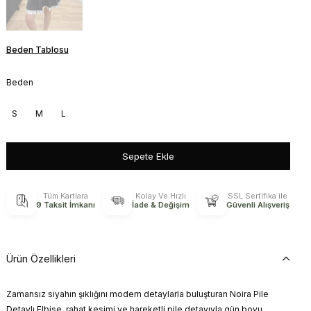
Beden Tablosu
Beden
S
M
L
Tüm Kartlara
Kolay Ve Hızlı
SSL Sertifika ile
9 Taksit İmkanı
İade & Değişim
Güvenli Alışveriş
Ürün Özellikleri
Zamansız siyahın şıklığını modern detaylarla buluşturan Noira Pile
Detaylı Elbise, rahat kesimi ve hareketli pile detayıyla gün boyu