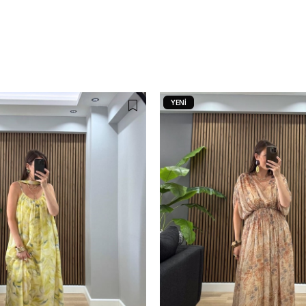
YENI
ÜRÜN