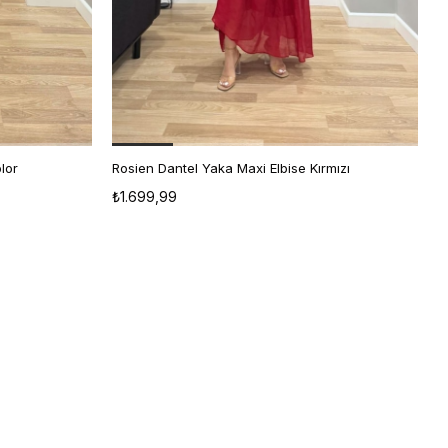
olor
Rosien Dantel Yaka Maxi Elbise Kırmızı
R
STD
₺1.699,99
₺