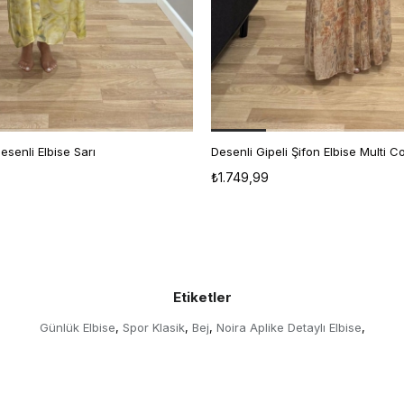
Desenli Elbise Sarı
Desenli Gipeli Şifon Elbise Multi C
S
M
L
STD
₺1.749,99
Etiketler
Günlük Elbise
Spor Klasik
Bej
Noira Aplike Detaylı Elbise
,
,
,
,