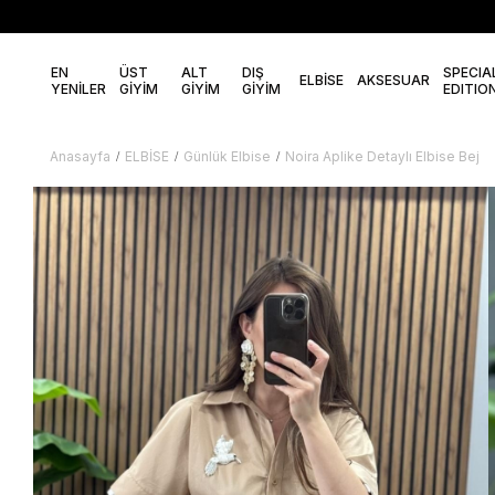
EN
ÜST
ALT
DIŞ
SPECIA
ELBİSE
AKSESUAR
YENİLER
GİYİM
GİYİM
GİYİM
EDITIO
Anasayfa
ELBİSE
Günlük Elbise
Noira Aplike Detaylı Elbise Bej