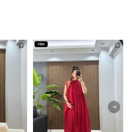
YENI
ÜRÜN