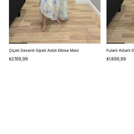
Çiçek Desenli Gipeli Askılı Elbise Mavi
Fularlı Astarlı 
S
M
L
₺2.199,99
₺1.899,99