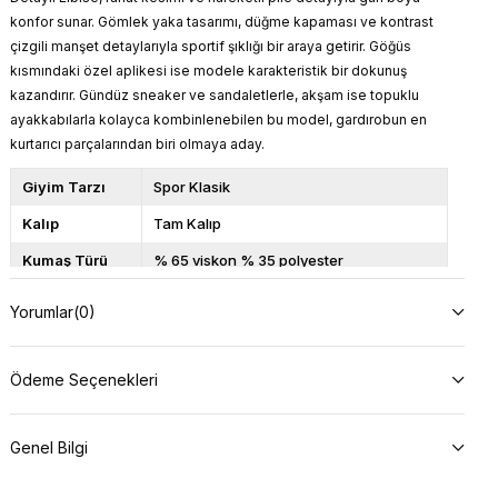
konfor sunar. Gömlek yaka tasarımı, düğme kapaması ve kontrast
çizgili manşet detaylarıyla sportif şıklığı bir araya getirir. Göğüs
kısmındaki özel aplikesi ise modele karakteristik bir dokunuş
kazandırır. Gündüz sneaker ve sandaletlerle, akşam ise topuklu
ayakkabılarla kolayca kombinlenebilen bu model, gardırobun en
kurtarıcı parçalarından biri olmaya aday.
Giyim Tarzı
Spor Klasik
Kalıp
Tam Kalıp
Kumaş Türü
% 65 viskon % 35 polyester
Model
S
Yorumlar
Üzerindeki
(0)
Beden
Model Bilgileri
Boy: 166, Kilo: 57, Göğüs: 90, Bel:
66, Basen: 98
Ödeme Seçenekleri
Ürün Boyu
87
Genel Bilgi
Açıklama
Yıkama talimatını okuyunuz.