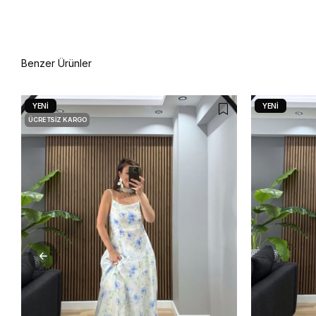
Benzer Ürünler
YENI
YENI
ÜCRETSIZ KARGO
ÜRÜN
ÜRÜN