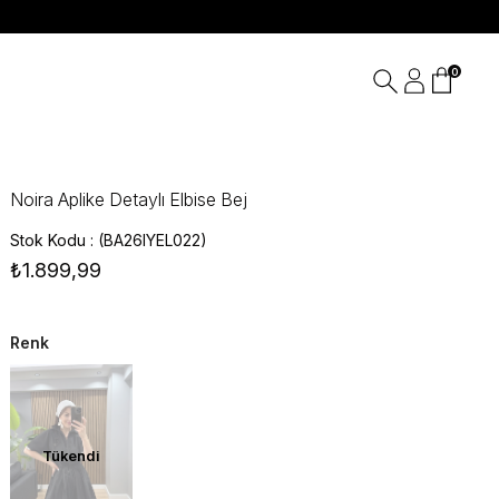
0
Noira Aplike Detaylı Elbise Bej
Stok Kodu
(BA26IYEL022)
₺1.899,99
Renk
Tükendi