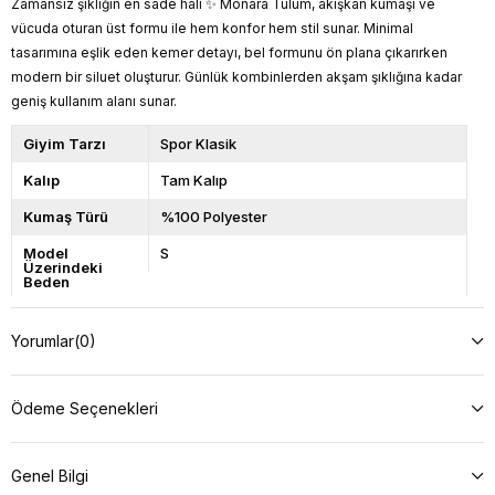
Zamansız şıklığın en sade hali ✨ Monara Tulum, akışkan kumaşı ve
vücuda oturan üst formu ile hem konfor hem stil sunar. Minimal
tasarımına eşlik eden kemer detayı, bel formunu ön plana çıkarırken
modern bir siluet oluşturur. Günlük kombinlerden akşam şıklığına kadar
geniş kullanım alanı sunar.
Giyim Tarzı
Spor Klasik
Kalıp
Tam Kalıp
Kumaş Türü
%100 Polyester
Model
S
Üzerindeki
Beden
Model Bilgileri
Boy: 166, Kilo: 57, Göğüs: 90, Bel: 66,
Basen: 98
Yorumlar
(0)
Ürün Boyu
127
Açıklama
Yıkama talimatını okuyunuz.
Ödeme Seçenekleri
Genel Bilgi