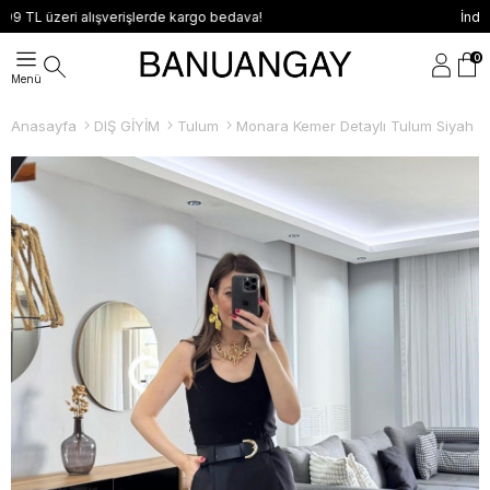
İndirimli ürünlerde değişim ve iade yoktur!
0
Anasayfa
DIŞ GİYİM
Tulum
Monara Kemer Detaylı Tulum Siyah