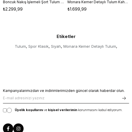
Boncuk Nakış İşlemeli Şort Tulum Siyah
Monara Kemer Detaylı Tulum Kahve-Siyah
S
M
L
S
M
L
₺2.299,99
₺1.699,99
Etiketler
Tulum
Spor Klasik
Siyah
Monara Kemer Detaylı Tulum
,
,
,
,
Kampanyalarımızdan ve indirimlerimizden güncel olarak haberdar olun.
Üyelik koşullarını
ve
kişisel verilerimin
korunmasını kabul ediyorum.