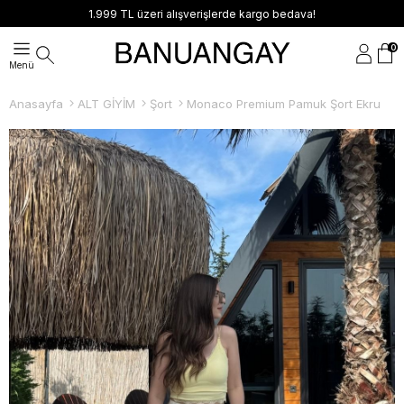
1.999 TL üzeri alışverişlerde kargo bedava!
0
Anasayfa
ALT GİYİM
Şort
Monaco Premium Pamuk Şort Ekru