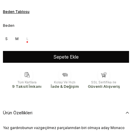
Beden Tablosu
Beden
S
M
L
Tüm Kartlara
Kolay Ve Hızlı
SSL Sertifika ile
9 Taksit İmkanı
İade & Değişim
Güvenli Alışveriş
Ürün Özellikleri
Yaz gardırobunun vazgeçilmez parçalarından biri olmaya aday Monaco