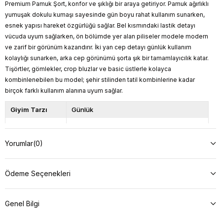
Premium Pamuk Şort, konfor ve şıklığı bir araya getiriyor. Pamuk ağırlıklı
yumuşak dokulu kumaşı sayesinde gün boyu rahat kullanım sunarken,
esnek yapısı hareket özgürlüğü sağlar. Bel kısmındaki lastik detayı
vücuda uyum sağlarken, ön bölümde yer alan piliseler modele modern
ve zarif bir görünüm kazandırır. İki yan cep detayı günlük kullanım
kolaylığı sunarken, arka cep görünümü şorta şık bir tamamlayıcılık katar.
Tişörtler, gömlekler, crop bluzlar ve basic üstlerle kolayca
kombinlenebilen bu model; şehir stilinden tatil kombinlerine kadar
birçok farklı kullanım alanına uyum sağlar.
Giyim Tarzı
Günlük
Kalıp
Licralı Esnek
Kumaş Türü
%70 Pamuk %30 Polyester
Yorumlar
(0)
Model
S
Üzerindeki
Beden
Ödeme Seçenekleri
Model Bilgileri
Boy: 166, Kilo: 57, Göğüs: 90, Bel: 66,
Basen: 98
Genel Bilgi
Ürün Boyu
42