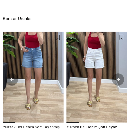
Açıklama
Yıkama talimatını okuyunuz.
Benzer Ürünler
Yüksek Bel Denim Şort Taşlanmış Mavi
Yüksek Bel Denim Şort Beyaz
34
36
38
40
34
36
38
40