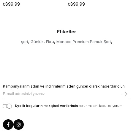
₺899,99
₺899,99
Etiketler
şort
Günlük
Ekru
Monaco Premium Pamuk Şort
,
,
,
,
Kampanyalarımızdan ve indirimlerimizden güncel olarak haberdar olun.
Üyelik koşullarını
ve
kişisel verilerimin
korunmasını kabul ediyorum.