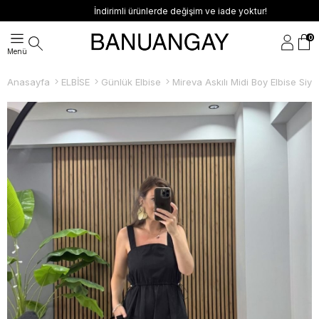
İndirimli ürünlerde değişim ve iade yoktur!
0
Anasayfa
ELBİSE
Günlük Elbise
Mireva Askılı Midi Boy Elbise Siya