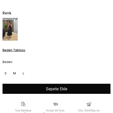
Renk
Beden Tablosu
Beden
S
M
L
Tüm Kartlara
Kolay Ve Hızlı
SSL Sertifika ile