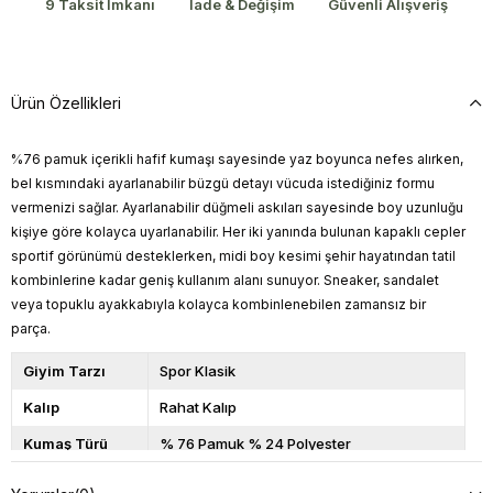
9 Taksit İmkanı
İade & Değişim
Güvenli Alışveriş
Ürün Özellikleri
%76 pamuk içerikli hafif kumaşı sayesinde yaz boyunca nefes alırken,
bel kısmındaki ayarlanabilir büzgü detayı vücuda istediğiniz formu
vermenizi sağlar. Ayarlanabilir düğmeli askıları sayesinde boy uzunluğu
kişiye göre kolayca uyarlanabilir. Her iki yanında bulunan kapaklı cepler
sportif görünümü desteklerken, midi boy kesimi şehir hayatından tatil
kombinlerine kadar geniş kullanım alanı sunuyor. Sneaker, sandalet
veya topuklu ayakkabıyla kolayca kombinlenebilen zamansız bir
parça.
Giyim Tarzı
Spor Klasik
Kalıp
Rahat Kalıp
Kumaş Türü
% 76 Pamuk % 24 Polyester
Model
S