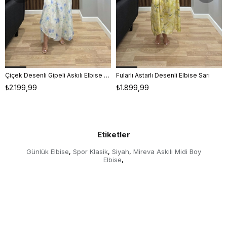
Çiçek Desenli Gipeli Askılı Elbise Mavi
Fularlı Astarlı Desenli Elbise Sarı
S
M
L
S
M
L
₺2.199,99
₺1.899,99
Etiketler
Günlük Elbise
Spor Klasik
Siyah
Mireva Askılı Midi Boy
,
,
,
Elbise
,