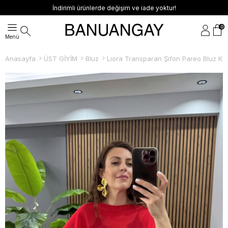
İndirimli ürünlerde değişim ve iade yoktur!
0
Anasayfa
ÜST GİYİM
Bluz
Liora Transparan Şifon Pareo Bluz Kır