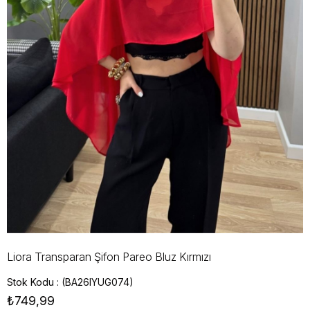
Liora Transparan Şifon Pareo Bluz Kırmızı
Stok Kodu
(BA26IYUG074)
₺749,99