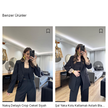
Benzer Ürünler
Nakış Detaylı Crop Ceket Siyah
Şal Yaka Kolu Katlamalı Astarlı Blazer Ceket Siyah
S
M
L
S
M
L
XL