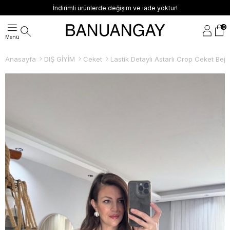
İndirimli ürünlerde değişim ve iade yoktur!
0
Anasayfa
DIŞ GİYİM
Ceket
Lastik Detaylı Astarlı Crop Ceket Bej