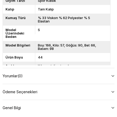
Giyim Tarzı
Spor Klasik
Kalıp
Tam Kalıp
Kumaş Türü
% 33 Viskon % 62 Polyester % 5
Elastan
Model
S
Üzerindeki
Beden
Model Bilgileri
Boy: 166, Kilo: 57, Göğüs: 90, Bel: 66,
Basen: 98
Ürün Boyu
44
Açıklama
Yıkama talimatını okuyunuz.
Yorumlar
(0)
Ödeme Seçenekleri
Genel Bilgi