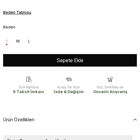
Beden Tablosu
Beden
S
M
L
Tüm Kartlara
Kolay Ve Hızlı
SSL Sertifika ile
9 Taksit İmkanı
İade & Değişim
Güvenli Alışveriş
Ürün Özellikleri