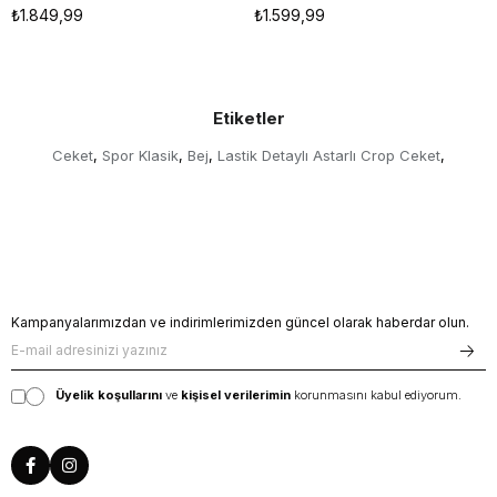
₺1.849,99
₺1.599,99
Etiketler
Ceket
Spor Klasik
Bej
Lastik Detaylı Astarlı Crop Ceket
,
,
,
,
Kampanyalarımızdan ve indirimlerimizden güncel olarak haberdar olun.
Üyelik koşullarını
ve
kişisel verilerimin
korunmasını kabul ediyorum.