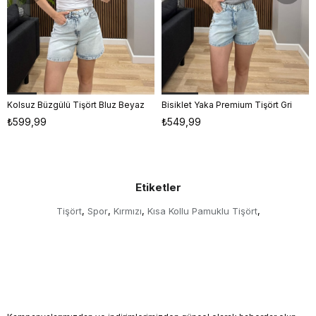
Kolsuz Büzgülü Tişört Bluz Beyaz
Bisiklet Yaka Premium Tişört Gri
S
M
L
S
M
L
₺599,99
₺549,99
Etiketler
Tişört
Spor
Kırmızı
Kısa Kollu Pamuklu Tişört
,
,
,
,