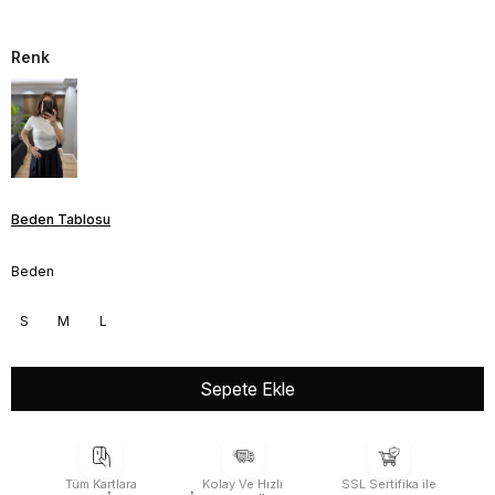
Renk
Beden Tablosu
Beden
S
M
L
Tüm Kartlara
Kolay Ve Hızlı
SSL Sertifika ile