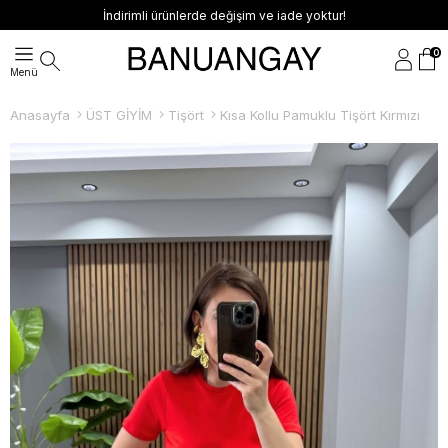
İndirimli ürünlerde değişim ve iade yoktur!
0
Anasayfa
ÜST GİYİM
Tişört
Kısa Kollu Pamuklu Tişört Kırmızı