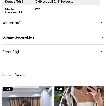
Kumaş Türü
% 69 Lyocell % 31 Polyester
Model
STD
Üzerindeki
Beden
Yorumlar
(0)
Model Bilgileri
Boy: 166, Kilo: 57, Göğüs: 90, Bel: 66,
Basen: 98
Ürün Boyu
68
Ödeme Seçenekleri
Açıklama
Yıkama talimatını okuyunuz.
Genel Bilgi
Benzer Ürünler
YENI
YENI
ÜRÜN
ÜRÜN