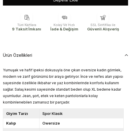
Tüm Kartlara
Kolay Ve Hızlı
SSL Sertifika ile
9 Taksit İmkanı
İade & Değişim
Güvenli Alışveriş
Ürün Özellikleri
Yumuşak ve hafif ipeksi dokusuyla öne çıkan oversize kadın gömlek,
modern ve zarif görünümü bir araya getiriyor. İnce ve nefes alan yapısı
sayesinde özellikle ilkbahar ve yaz kombinlerinde konforlu kullanım
sağlar. Salaş kesimi sayesinde standart beden olup XL bedene kadar
uyumludur. Jean, şort, etek ve keten pantolonlarla kolay
kombinlenebilen zamansız bir parçadır.
Giyim Tarzı
Spor Klasik
Kalıp
Owersize