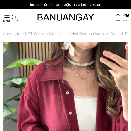
İndirimli ürünlerde değişim ve iade yoktur!
0
Anasayfa
ÜST GİYİM
Gömlek
İpeksi Dokulu Oversize Gömlek Bo