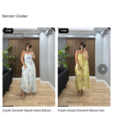
Benzer Ürünler
YENI
YENI
ÜRÜN
ÜRÜN
ÜCRETSIZ KARGO
Çiçek Desenli Gipeli Askılı Elbise Mavi
Fularlı Astarlı Desenli Elbise Sarı
S
M
L
S
M
L