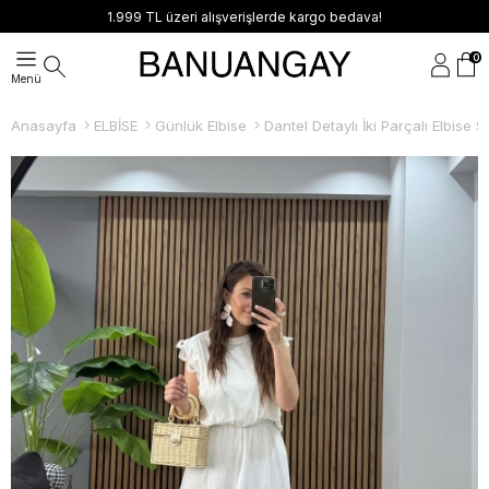
1.999 TL üzeri alışverişlerde kargo bedava!
0
Anasayfa
ELBİSE
Günlük Elbise
Dantel Detaylı İki Parçalı Elbise S