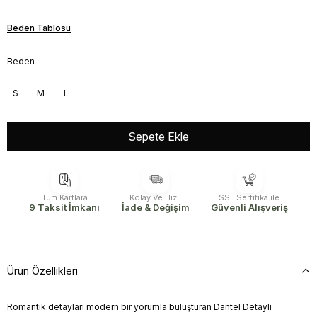
Beden Tablosu
Beden
S
M
L
Tüm Kartlara
Kolay Ve Hızlı
SSL Sertifika ile
9 Taksit İmkanı
İade & Değişim
Güvenli Alışveriş
Ürün Özellikleri
Romantik detayları modern bir yorumla buluşturan Dantel Detaylı