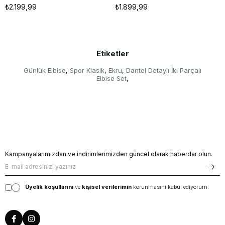
₺2.199,99
₺1.899,99
Etiketler
Günlük Elbise
Spor Klasik
Ekru
Dantel Detaylı İki Parçalı
,
,
,
Elbise Set
,
Kampanyalarımızdan ve indirimlerimizden güncel olarak haberdar olun.
Üyelik koşullarını
ve
kişisel verilerimin
korunmasını kabul ediyorum.