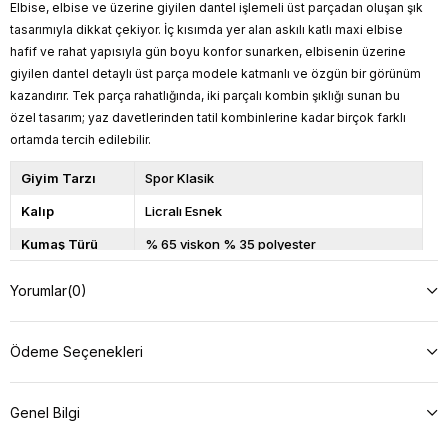
Elbise, elbise ve üzerine giyilen dantel işlemeli üst parçadan oluşan şık
tasarımıyla dikkat çekiyor. İç kısımda yer alan askılı katlı maxi elbise
hafif ve rahat yapısıyla gün boyu konfor sunarken, elbisenin üzerine
giyilen dantel detaylı üst parça modele katmanlı ve özgün bir görünüm
kazandırır. Tek parça rahatlığında, iki parçalı kombin şıklığı sunan bu
özel tasarım; yaz davetlerinden tatil kombinlerine kadar birçok farklı
ortamda tercih edilebilir.
Giyim Tarzı
Spor Klasik
Kalıp
Licralı Esnek
Kumaş Türü
% 65 viskon % 35 polyester
Model
S
Yorumlar
Üzerindeki
(0)
Beden
Model Bilgileri
Boy: 166, Kilo: 57, Göğüs: 90, Bel: 66,
Basen: 98
Ödeme Seçenekleri
Ürün Boyu
145
Genel Bilgi
Açıklama
Yıkama talimatını okuyunuz.