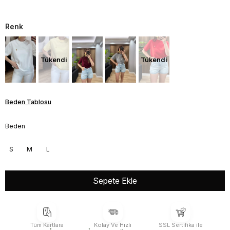
Renk
Tükendi
Tükendi
Beden Tablosu
Beden
S
M
L
Tüm Kartlara
Kolay Ve Hızlı
SSL Sertifika ile