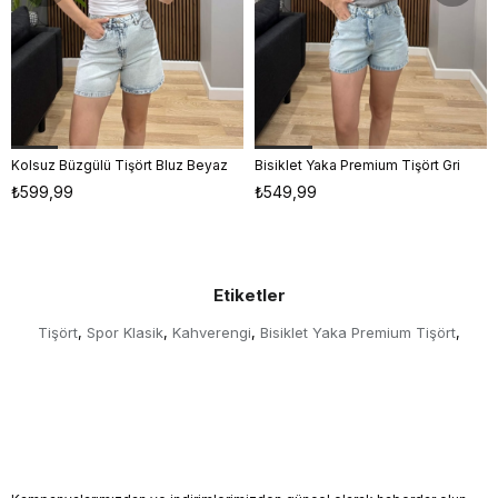
Kolsuz Büzgülü Tişört Bluz Beyaz
Bisiklet Yaka Premium Tişört Gri
S
M
L
S
M
L
₺599,99
₺549,99
Etiketler
Tişört
Spor Klasik
Kahverengi
Bisiklet Yaka Premium Tişört
,
,
,
,