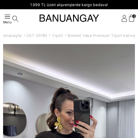
1.999 TL üzeri alışverişlerde kargo bedava!
0
Anasayfa
ÜST GİYİM
Tişört
Bisiklet Yaka Premium Tişört Kahver