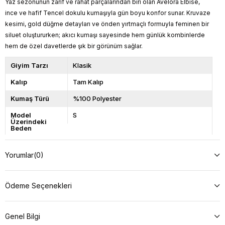
Yaz sezonunun zarif ve rahat parçalarından biri olan Avelora Elbise,
ince ve hafif Tencel dokulu kumaşıyla gün boyu konfor sunar. Kruvaze
kesimi, gold düğme detayları ve önden yırtmaçlı formuyla feminen bir
siluet oluştururken; akıcı kumaşı sayesinde hem günlük kombinlerde
hem de özel davetlerde şık bir görünüm sağlar.
Giyim Tarzı
Klasik
Kalıp
Tam Kalıp
Kumaş Türü
%100 Polyester
Model
S
Üzerindeki
Beden
Model Bilgileri
Boy: 166, Kilo: 57, Göğüs: 90, Bel: 66,
Basen: 98
Yorumlar
(0)
Ürün Boyu
125
Açıklama
Yıkama talimatını okuyunuz.
Ödeme Seçenekleri
Genel Bilgi