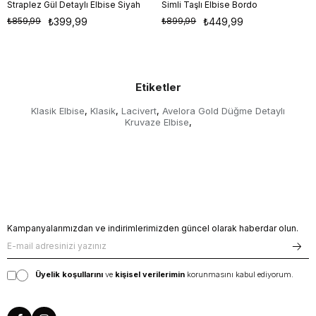
Straplez Gül Detaylı Elbise Siyah
Simli Taşlı Elbise Bordo
S
M
L
S
M
L
₺859,99
₺399,99
₺899,99
₺449,99
Etiketler
Klasik Elbise
Klasik
Lacivert
Avelora Gold Düğme Detaylı
,
,
,
Kruvaze Elbise
,
Kampanyalarımızdan ve indirimlerimizden güncel olarak haberdar olun.
Üyelik koşullarını
ve
kişisel verilerimin
korunmasını kabul ediyorum.