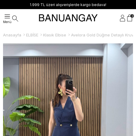
1.999 TL üzeri alışverişlerde kargo bedava!
0
Anasayfa
ELBİSE
Klasik Elbise
Avelora Gold Düğme Detaylı Kruvaz